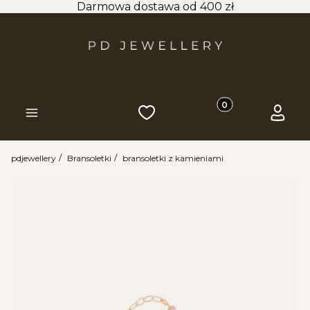
Darmowa dostawa od 400 zł
Produkty w koszyk
Ulubione
Koszyk
Zaloguj 
Menu
pdjewellery
Bransoletki
bransoletki z kamieniami