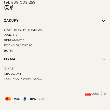
tel. 609 009 259
Linki w stopce
ZAKUPY
CZAS I KOSZTY DOSTAWY
ZWROTY
REKLAMACJE
FORMY PŁATNOŚCI
BUTIKI
FIRMA
O NAS
REGULAMIN
POLITYKA PRYWATNOŚCI
polski
zł