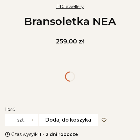
PDJewellery
Bransoletka NEA
Cena
259,00 zł
Wybierz wariant produktu:
Poszczególne warianty mogą różnić się ceną
*
Przekładki
Wybierz
Ilość
Dodaj do koszyka
szt.
Czas wysyłki:
1 - 2 dni robocze