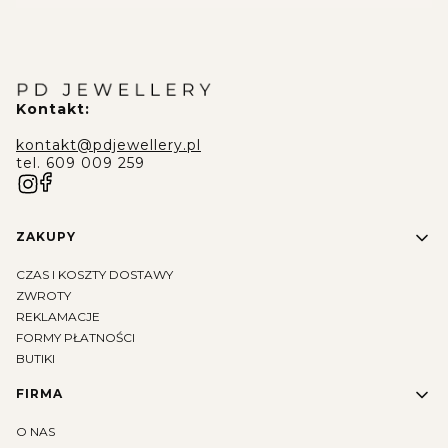
Kontakt:
kontakt@pdjewellery.pl
tel. 609 009 259
Linki w stopce
ZAKUPY
CZAS I KOSZTY DOSTAWY
ZWROTY
REKLAMACJE
FORMY PŁATNOŚCI
BUTIKI
FIRMA
O NAS