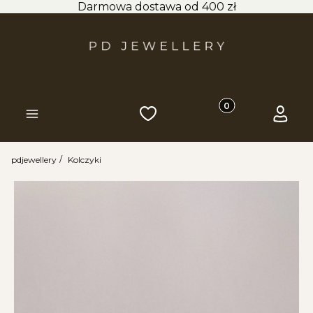
Darmowa dostawa od 400 zł
Produkty w koszyk
Ulubione
Koszyk
Zaloguj 
Menu
pdjewellery
Kolczyki