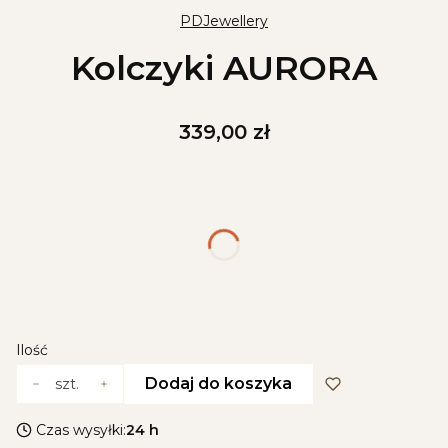
PDJewellery
Kolczyki AURORA
Cena
339,00 zł
Wybierz wariant produktu:
Poszczególne warianty mogą różnić się ceną
*
Kolor
Wybierz
Ilość
Dodaj do koszyka
szt.
Czas wysyłki:
24 h