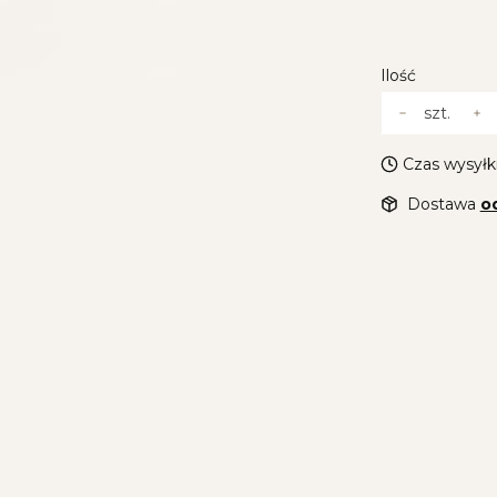
Wybierz
Ilość
szt.
Czas wysyłki
Dostawa
od