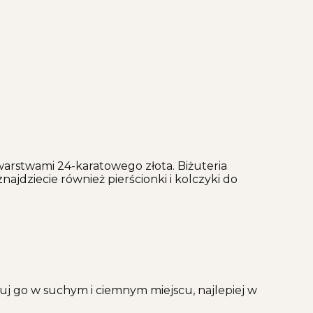
warstwami 24-karatowego złota. Biżuteria
ajdziecie również pierścionki i kolczyki do
j go w suchym i ciemnym miejscu, najlepiej w