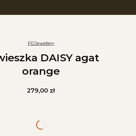
PDJewellery
wieszka DAISY agat
orange
Cena
279,00 zł
iant produktu:
arianty mogą różnić się ceną