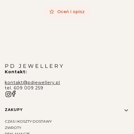
Oceń i opisz
Kontakt:
kontakt@pdjewellery.pl
tel. 609 009 259
Linki w stopce
ZAKUPY
CZAS I KOSZTY DOSTAWY
ZWROTY
REKLAMACJE