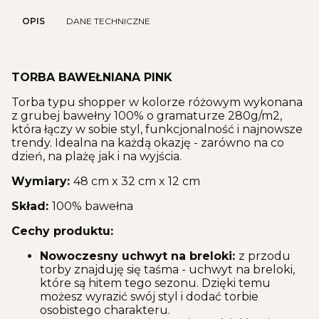
OPIS
DANE TECHNICZNE
TORBA BAWEŁNIANA PINK
Torba typu shopper w kolorze różowym wykonana
z grubej bawełny 100% o gramaturze 280g/m2,
która łączy w sobie styl, funkcjonalność i najnowsze
trendy. Idealna na każdą okazję - zarówno na co
dzień, na plażę jak i na wyjścia.
Wymiary:
48 cm x 32 cm x 12 cm
Skład:
100% bawełna
Cechy produktu:
Nowoczesny uchwyt na breloki:
z przodu
torby znajduję się taśma - uchwyt na breloki,
które są hitem tego sezonu. Dzięki temu
możesz wyrazić swój styl i dodać torbie
osobistego charakteru.