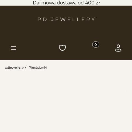
Darmowa dostawa od 400 zł
Produkty w koszyk
Ulubione
Koszyk
Zaloguj 
Menu
pdjewellery
Pierścionki