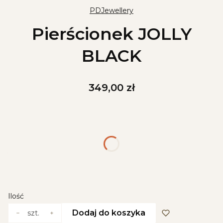
PDJewellery
Pierścionek JOLLY
BLACK
Cena
349,00 zł
Wybierz wariant produktu:
Poszczególne warianty mogą różnić się ceną
*
Kolor
Wybierz
Ilość
Dodaj do koszyka
szt.