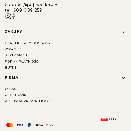
kontakt@pdjewellery.pl
tel. 609 009 259
Linki w stopce
ZAKUPY
CZAS I KOSZTY DOSTAWY
ZWROTY
REKLAMACJE
FORMY PŁATNOŚCI
BUTIKI
FIRMA
O NAS
REGULAMIN
POLITYKA PRYWATNOŚCI
polski
zł