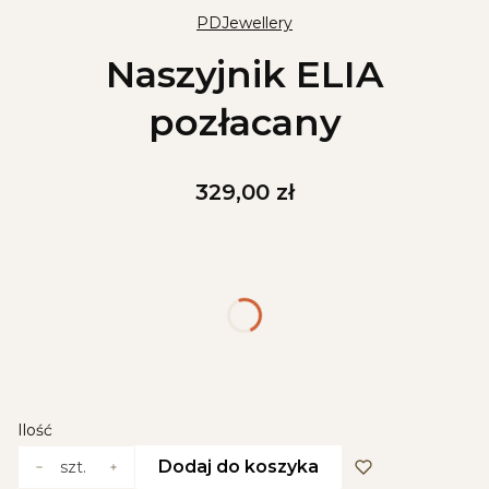
PDJewellery
Naszyjnik ELIA
pozłacany
Cena
329,00 zł
Wybierz wariant produktu:
Poszczególne warianty mogą różnić się ceną
*
Długość naszyjnika
Wybierz
Ilość
Dodaj do koszyka
szt.