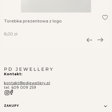
Torebka prezentowa z logo
Cena
8,00 zł
Kontakt:
kontakt@pdjewellery.pl
tel. 609 009 259
Linki w stopce
ZAKUPY