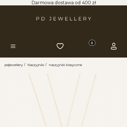
Darmowa dostawa od 400 zł
Produkty w koszyk
Ulubione
Koszyk
Zaloguj 
Menu
pdjewellery
Naszyjniki
naszyjniki klasyczne