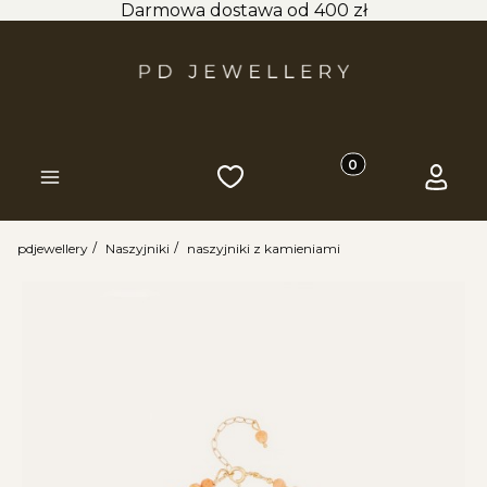
Darmowa dostawa od 400 zł
Produkty w koszyk
Ulubione
Koszyk
Zaloguj 
Menu
pdjewellery
Naszyjniki
naszyjniki z kamieniami