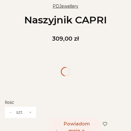
PDJewellery
Naszyjnik CAPRI
Cena
309,00 zł
Wybierz wariant produktu:
Poszczególne warianty mogą różnić się ceną
*
Przekładki
Wybierz
Ilość
szt.
Powiadom
mnie o