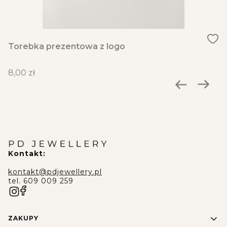
Torebka prezentowa z logo
Cena
8,00 zł
Kontakt:
kontakt@pdjewellery.pl
tel. 609 009 259
Linki w stopce
ZAKUPY