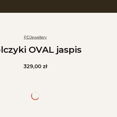
PDJewellery
lczyki OVAL jaspis
Cena
329,00 zł
iant produktu:
arianty mogą różnić się ceną