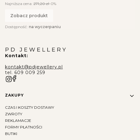
Najniższa cena:
271,20 zł
-0%
Zobacz produkt
Dostępność:
na wyczerpaniu
Kontakt:
kontakt@pdjewellery.pl
tel. 609 009 259
Linki w stopce
ZAKUPY
CZAS I KOSZTY DOSTAWY
ZWROTY
REKLAMACJE
FORMY PŁATNOŚCI
BUTIKI