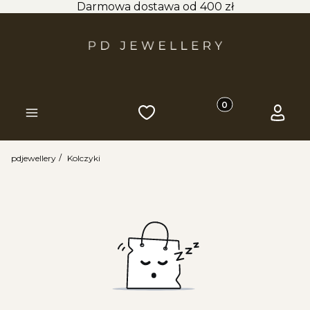
Darmowa dostawa od 400 zł
Produkty w koszyk
Ulubione
Koszyk
Zaloguj 
Menu
pdjewellery
Kolczyki