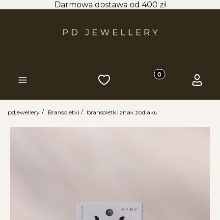
Darmowa dostawa od 400 zł
Produkty w koszyk
Ulubione
Koszyk
Zaloguj 
Menu
pdjewellery
Bransoletki
bransoletki znak zodiaku