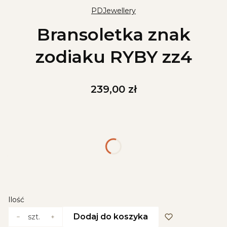
PDJewellery
Bransoletka znak
zodiaku RYBY zz4
Cena
239,00 zł
Wybierz wariant produktu:
Poszczególne warianty mogą różnić się ceną
*
Kolor
Wybierz
Ilość
Dodaj do koszyka
szt.