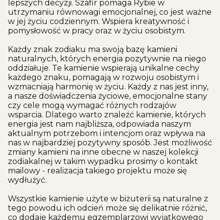
lepszych decyzji. Szafir pomaga Rybie w
utrzymaniu równowagi emocjonalnej, co jest ważne
w jej życiu codziennym. Wspiera kreatywność i
pomysłowość w pracy oraz w życiu osobistym.
Każdy znak zodiaku ma swoją bazę kamieni
naturalnych, których energia pozytywnie na niego
oddziałuje. Te kamienie wspierają unikalne cechy
każdego znaku, pomagają w rozwoju osobistym i
wzmacniają harmonię w życiu. Każdy z nas jest inny,
a nasze doświadczenia życiowe, emocjonalne stany
czy cele mogą wymagać różnych rodzajów
wsparcia. Dlatego warto znaleźć kamienie, których
energia jest nam najbliższa, odpowiada naszym
aktualnym potrzebom i intencjom oraz wpływa na
nas w najbardziej pozytywny sposób. Jest możliwość
zmiany kamieni na inne obecne w naszej kolekcji
zodiakalnej w takim wypadku prosimy o kontakt
mailowy - realizacja takiego projektu może się
wydłużyć.
Wszystkie kamienie użyte w biżuterii są naturalne z
tego powodu ich odcień może się delikatnie różnić,
co dodaje każdemu egzemplarzowi wyjątkowego