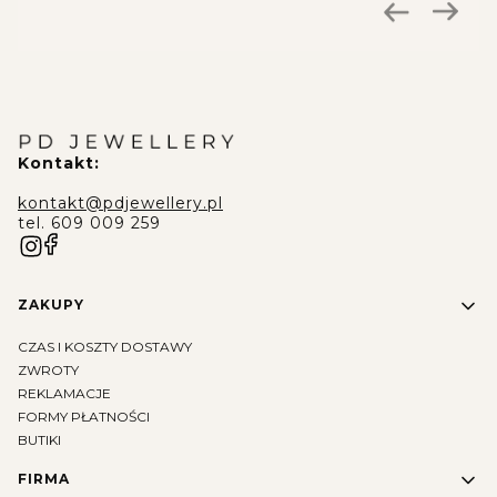
Kontakt:
kontakt@pdjewellery.pl
tel. 609 009 259
Linki w stopce
ZAKUPY
CZAS I KOSZTY DOSTAWY
ZWROTY
REKLAMACJE
FORMY PŁATNOŚCI
BUTIKI
FIRMA