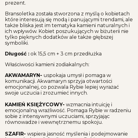
prezent.
Bransoletka została stworzona z myślą o kobietach
które interesują się modą i panującymi trendami, ale
także bliska jest im tematyka kamieni naturalnych i
ich wpływów. Kobiet poszukujących w biżuterii nie
tylko pięknych dodatków ale także głębszej
symboliki.
Długość :
ok 15,5 cm + 3 cm przedłużka
Właściwości kamieni zodiakalnych:
AKWAMARYN-
uspokaja umysł i pomaga w
komunikacji. Akwamaryn sprzyja otwartości
emocjonalnej, co pozwala Rybie lepiej wyrażać
swoje uczucia i zrozumieć innych.
KAMIEŃ KSIĘŻYCOWY-
wzmacnia intuicję i
emocjonalną wrażliwość. Pomaga Rybie w radzeniu
sobie z intensywnymi uczuciami, sprzyjając
równowadze i wewnętrznemu spokoju.
SZAFIR-
wspiera jasność myślenia i podejmowanie