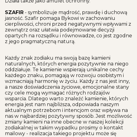
Działa także jako amulet ochronny.
SZAFIR
- symbolizuje mądrość, prawdę i duchową
jasność. Szafir pomaga Bykowi w zachowaniu
cierpliwości, chroni przed negatywnymi wpływami z
zewnątrz oraz ułatwia podejmowanie decyzji
opartych na rozsądku i równowadze, co jest zgodne
z jego pragmatyczną naturą.
Każdy znak zodiaku ma swoją bazę kamieni
naturalnych, których energia pozytywnie na niego
oddziałuje. Te kamienie wspierają unikalne cechy
każdego znaku, pomagają w rozwoju osobistym i
wzmacniają harmonię w życiu. Każdy z nas jest inny,
a nasze doświadczenia życiowe, emocjonalne stany
czy cele mogą wymagać różnych rodzajów
wsparcia. Dlatego warto znaleźć kamienie, których
energia jest nam najbliższa, odpowiada naszym
aktualnym potrzebom i intencjom oraz wpływa na
nas w najbardziej pozytywny sposób. Jest możliwość
zmiany kamieni na inne obecne w naszej kolekcji
zodiakalnej w takim wypadku prosimy o kontakt
mailowy - realizacja takiego projektu może się