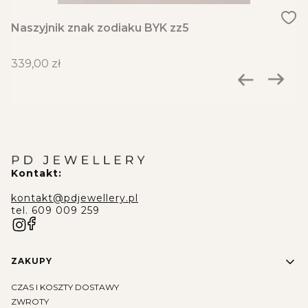
Naszyjnik znak zodiaku BYK zz5
Cena
339,00 zł
Kontakt:
kontakt@pdjewellery.pl
tel. 609 009 259
Linki w stopce
ZAKUPY
CZAS I KOSZTY DOSTAWY
ZWROTY