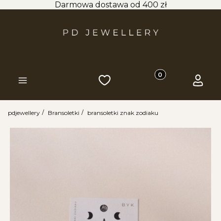
Darmowa dostawa od 400 zł
Produkty w koszyk
Ulubione
Koszyk
Zaloguj 
Menu
pdjewellery
Bransoletki
bransoletki znak zodiaku