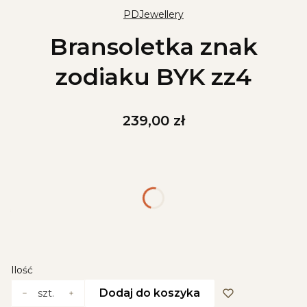
PDJewellery
Bransoletka znak
zodiaku BYK zz4
Cena
239,00 zł
Wybierz wariant produktu:
Poszczególne warianty mogą różnić się ceną
*
Kolor
Wybierz
Ilość
Dodaj do koszyka
szt.